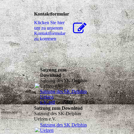
Kontaktformular
Klicken Sie hier
um zu unserem
Kon­takt­for­mu­lar
zu kommen
Satzung zum
Download
Satzung des SK-Delphin
Uelzen e.V.
Satzung des SK Delphin
Uelzen
e.V..pdf
(1.35MB)
Satzung zum Download
Satzung des SK-Delphin
Uelzen e.V.
Satzung des SK Delphin
Uelzen