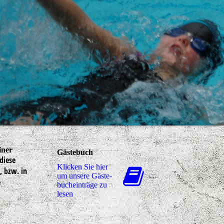
iner
Gästebuch
diese
Klicken Sie hier
, bzw. in
um unsere Gäs­te­
e
buch­ein­trä­ge zu
lesen