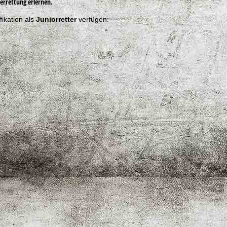
rrettung erlernen.
fikation als
Juniorretter
verfügen: