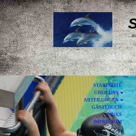
S
...m
STARTSEITE
ÜBER UNS
ABTEILUNGEN
GÄSTEBUCH
LINKS
IMPRESSUM