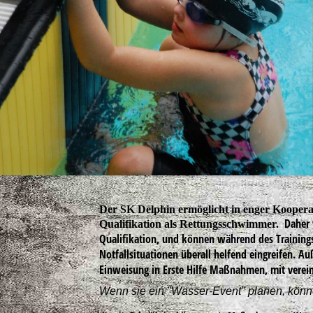
Der SK Delphin ermöglicht in enger Koopera
Daher v
Qualifikation als Rettungsschwimmer.
Qualifikation, und können während des Training
Notfallsituationen überall helfend eingreifen. Au
Einweisung in Erste Hilfe Maßnahmen, mit verei
Wenn sie ein "Wasser-Event" planen, könne